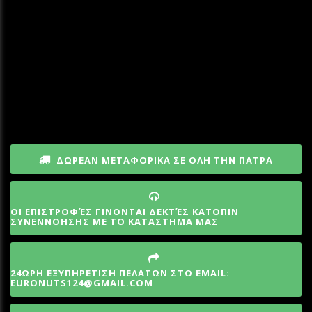
ΔΩΡΕΑΝ ΜΕΤΑΦΟΡΙΚΑ ΣΕ ΟΛΗ ΤΗΝ ΠΑΤΡΑ
ΟΙ ΕΠΙΣΤΡΟΦΈΣ ΓΙΝΟΝΤΑΙ ΔΕΚΤΈΣ ΚΑΤΟΠΙΝ
ΣΥΝΕΝΝΟΗΣΗΣ ΜΕ ΤΟ ΚΑΤΑΣΤΗΜΑ ΜΑΣ
24ΩΡΗ ΕΞΥΠΗΡΕΤΙΣΗ ΠΕΛΑΤΩΝ ΣΤΟ EMAIL:
EURONUTS124@GMAIL.COM