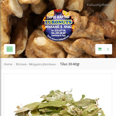
Καλωσήρθατε!
0
Τίλιο 30-60gr
Home
/
Βότανα - Μείγματα βοτάνων
/