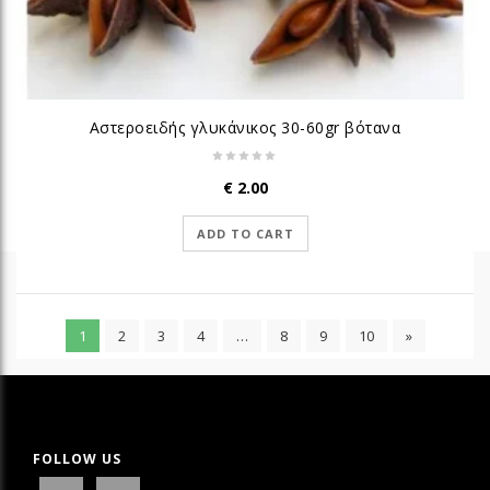
Αστεροειδής γλυκάνικος 30-60gr βότανα
€
2.00
ADD TO CART
1
2
3
4
…
8
9
10
»
FOLLOW US