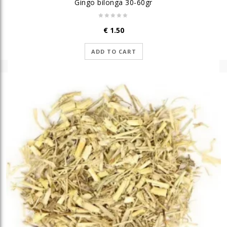
Gingo bilonga 30-60gr
€
1.50
ADD TO CART