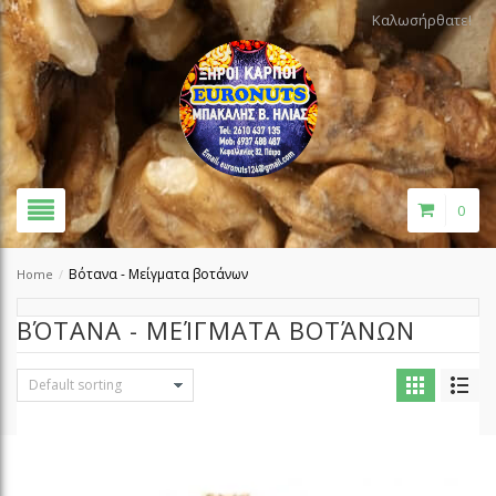
Καλωσήρθατε!
0
Βότανα - Μείγματα βοτάνων
Home
/
ΒΌΤΑΝΑ - ΜΕΊΓΜΑΤΑ ΒΟΤΆΝΩΝ