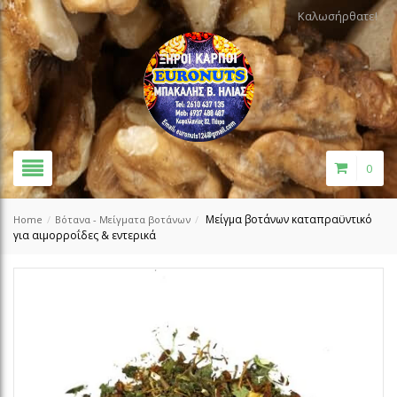
Καλωσήρθατε!
0
Μείγμα βοτάνων καταπραϋντικό
Home
/
Βότανα - Μείγματα βοτάνων
/
για αιμορροΐδες & εντερικά