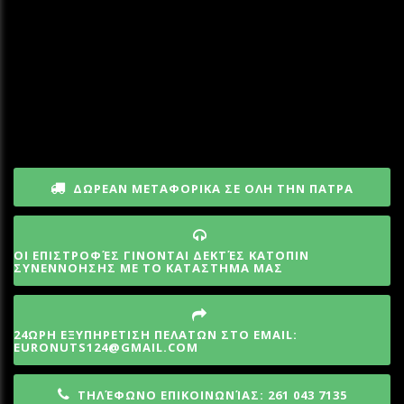
ΔΩΡΕΑΝ ΜΕΤΑΦΟΡΙΚΑ ΣΕ ΟΛΗ ΤΗΝ ΠΑΤΡΑ
ΟΙ ΕΠΙΣΤΡΟΦΈΣ ΓΙΝΟΝΤΑΙ ΔΕΚΤΈΣ ΚΑΤΟΠΙΝ
ΣΥΝΕΝΝΟΗΣΗΣ ΜΕ ΤΟ ΚΑΤΑΣΤΗΜΑ ΜΑΣ
24ΩΡΗ ΕΞΥΠΗΡΕΤΙΣΗ ΠΕΛΑΤΩΝ ΣΤΟ EMAIL:
EURONUTS124@GMAIL.COM
ΤΗΛΈΦΩΝΟ ΕΠΙΚΟΙΝΩΝΊΑΣ: 261 043 7135