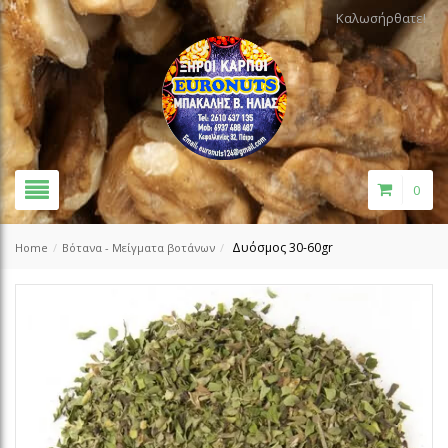
Καλωσήρθατε!
0
Δυόσμος 30-60gr
Home
/
Βότανα - Μείγματα βοτάνων
/