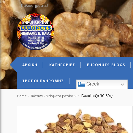
Καλωσήρθατε!
ΑΡΧΙΚΗ
ΚΑΤΗΓΟΡΙΕΣ
EURONUTS-BLOGS
ΤΡΟΠΟΙ ΠΛΗΡΩΜΗΣ
Greek
Γλυκόριζα 30-60gr
Home
/
Βότανα - Μείγματα βοτάνων
/