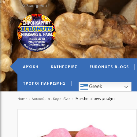
Καλωσήρθατε!
ΑΡΧΙΚΗ
ΚΑΤΗΓΟΡΙΕΣ
EURONUTS-BLOGS
ΤΡΟΠΟΙ ΠΛΗΡΩΜΗΣ
Greek
Marshmallows φούξια
Home
/
Λουκούμια - Καραμέλες
/