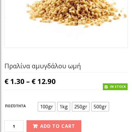
Πραλίνα αμυγδάλου ωμή
Price range: € 1.30 th
€
1.30
–
€
12.90
IN STOCK
ΠΟΣΌΤΗΤΑ
100gr
1kg
250gr
500gr
ADD TO CART