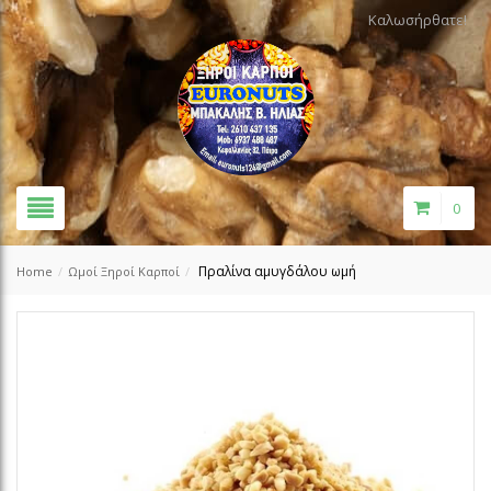
Καλωσήρθατε!
0
Πραλίνα αμυγδάλου ωμή
Home
/
Ωμοί Ξηροί Καρποί
/