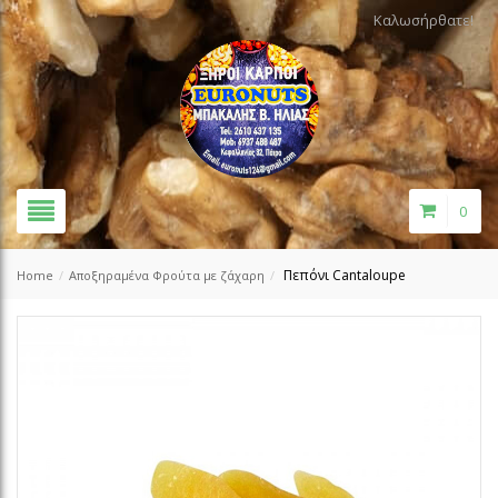
Καλωσήρθατε!
0
Πεπόνι Cantaloupe
Home
/
Αποξηραμένα Φρούτα με ζάχαρη
/