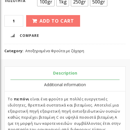
ΠΟΣΌΤΗΤΑ
100gr
1kg
250gr
500gr
ADD TO CART
COMPARE
Category:
Αποξηραμένα Φρούτα με ζάχαρη
Description
Additional information
Το
πεπόνι
είναι ένα φρούτο με πολλές ευεργετικές
ιδιότητες, θρεπτικά συστατικά και βιταμίνες. Αποτελεί μια
εξαιρετική πηγή εξαιρετική πηγή αντιοξειδωτικών ουσιών
καθώς περιέχει βιταμίνη C σε υψηλά ποσοστά βιταμίνη Α
(με τη μορφή των καροτενοειδών συμβάλλοντας έτσι στην
προστασία του οργανισμού από διάφορους τύπους