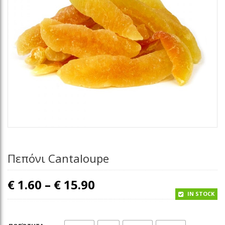
Πεπόνι Cantaloupe
Price range: € 1.60 th
€
1.60
–
€
15.90
IN STOCK