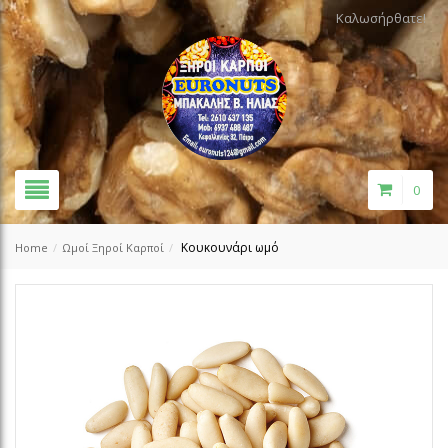
Καλωσήρθατε!
0
Κουκουνάρι ωμό
Home
/
Ωμοί Ξηροί Καρποί
/