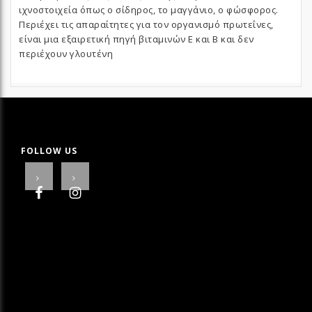
ιχνοστοιχεία όπως ο σίδηρος, το μαγγάνιο, ο φώσφορος.
Περιέχει τις απαραίτητες για τον οργανισμό πρωτεΐνες,
είναι μια εξαιρετική πηγή βιταμινών Ε και Β και δεν
περιέχουν γλουτένη
FOLLOW US