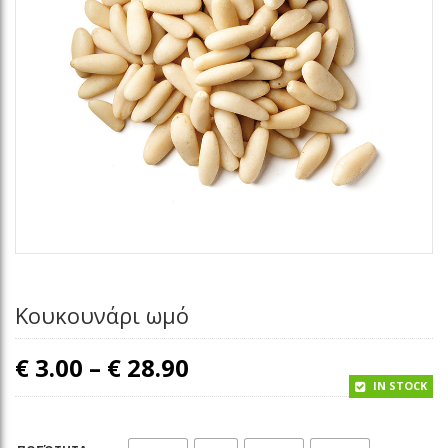
Κουκουνάρι ωμό
Price range: € 3.00 th
€
3.00
–
€
28.90
IN STOCK