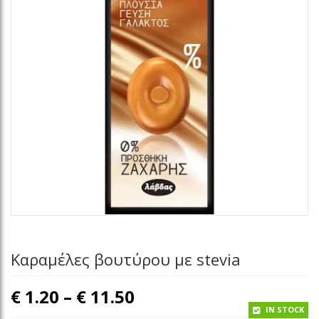
Καραμέλες βουτύρου με stevia
Price range: € 1.20 th
€
1.20
–
€
11.50
IN STOCK