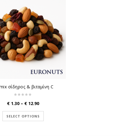
 mix σίδηρος & βιταμίνη C
Price
€
1.30
–
€
12.90
range:
€ 1.30
SELECT OPTIONS
through
€ 12.90