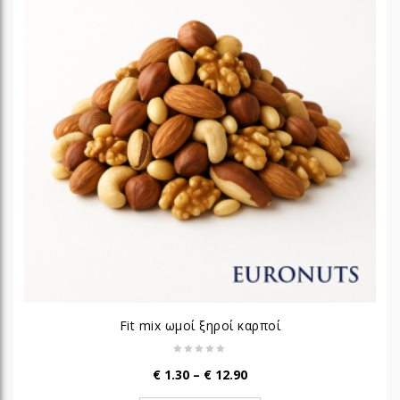
Fit mix ωμοί ξηροί καρποί
Price
€
1.30
–
€
12.90
range: