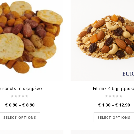
Euronuts mix ψημένο
Fit mix 4 δημητριακ
Price
Pr
€
0.90
–
€
8.90
€
1.30
–
€
12.90
range:
r
€ 0.90
€ 
SELECT OPTIONS
SELECT OPTIONS
through
t
€ 8.90
€ 