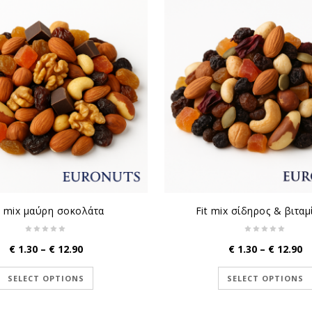
t mix μαύρη σοκολάτα
Fit mix σίδηρος & βιταμ
Price
Pr
€
1.30
–
€
12.90
€
1.30
–
€
12.90
range:
r
€ 1.30
€ 
SELECT OPTIONS
SELECT OPTIONS
through
t
€ 12.90
€ 