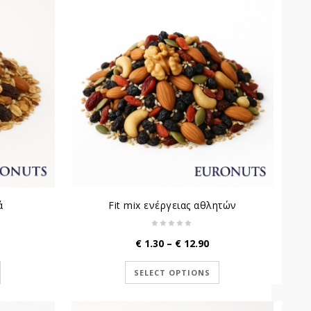
ά
Fit mix ενέργειας αθλητών
ice
Price
€
1.30
–
€
12.90
ange:
range:
1.30
€ 1.30
SELECT OPTIONS
hrough
through
12.90
€ 12.90