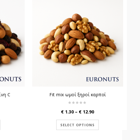
ίνη C
Fit mix ωμοί ξηροί καρποί
ice
Price
€
1.30
–
€
12.90
ange:
range:
1.30
€ 1.30
SELECT OPTIONS
hrough
through
12.90
€ 12.90